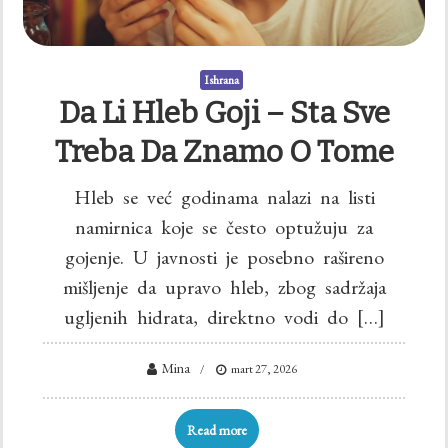
Ishrana
Da Li Hleb Goji – Sta Sve
Treba Da Znamo O Tome
Hleb se već godinama nalazi na listi
namirnica koje se često optužuju za
gojenje. U javnosti je posebno rašireno
mišljenje da upravo hleb, zbog sadržaja
ugljenih hidrata, direktno vodi do […]
Mina
mart 27, 2026
Read more