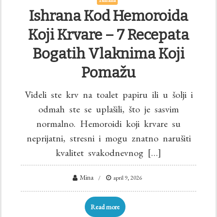
Ishrana Kod Hemoroida
Koji Krvare – 7 Recepata
Bogatih Vlaknima Koji
Pomažu
Videli ste krv na toalet papiru ili u šolji i
odmah ste se uplašili, što je sasvim
normalno. Hemoroidi koji krvare su
neprijatni, stresni i mogu znatno narušiti
kvalitet svakodnevnog […]
Mina
april 9, 2026
Read more