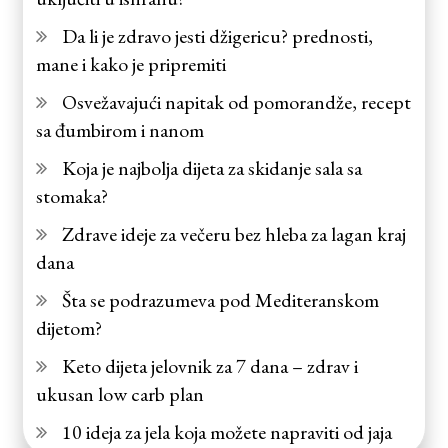
Da li je zdravo jesti džigericu? prednosti,
mane i kako je pripremiti
Osvežavajući napitak od pomorandže, recept
sa đumbirom i nanom
Koja je najbolja dijeta za skidanje sala sa
stomaka?
Zdrave ideje za večeru bez hleba za lagan kraj
dana
Šta se podrazumeva pod Mediteranskom
dijetom?
Keto dijeta jelovnik za 7 dana – zdrav i
ukusan low carb plan
10 ideja za jela koja možete napraviti od jaja