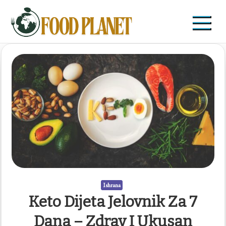
Skip
to
content
Food Planet
Zdravi recepti i saveti
Ishrana
Keto Dijeta Jelovnik Za 7
Dana – Zdrav I Ukusan