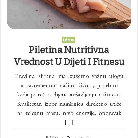
Ishrana
Piletina Nutritivna
Vrednost U Dijeti I Fitnesu
Pravilna ishrana ima izuzetno važnu ulogu
u savremenom načinu života, posebno
kada je reč o dijeti, mršavljenju i fitnesu.
Kvalitetan izbor namirnica direktno utiče
na telesnu masu, nivo energije, oporavak
[…]
Mina
april 13, 2026