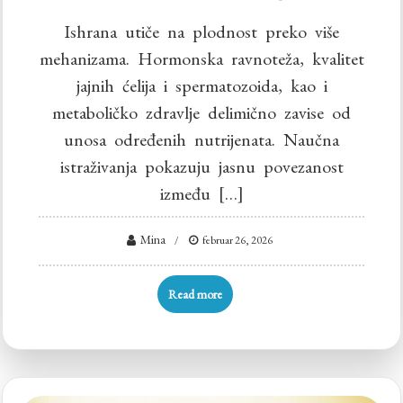
Ishrana utiče na plodnost preko više
mehanizama. Hormonska ravnoteža, kvalitet
jajnih ćelija i spermatozoida, kao i
metaboličko zdravlje delimično zavise od
unosa određenih nutrijenata. Naučna
istraživanja pokazuju jasnu povezanost
između […]
Mina
februar 26, 2026
Read more