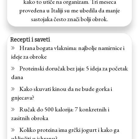
kako to utiče na organizam. Tri meseca
provedena u Italiji su me ubedila da manje
sastojaka često znači bolji obrok.
Recepti i saveti
Hrana bogata vlaknima: najbolje namirnice i
ideje za obroke
Proteinski doručak bez jaja: 5 ideja za početak
dana
Kako skuvati kinou da ne bude gorka i
gnjecava?
Ručak do 500 kalorija: 7 konkretnih i
zasitnih obroka
Koliko proteina ima grčki jogurt i kako ga
uključiti u ishranu?