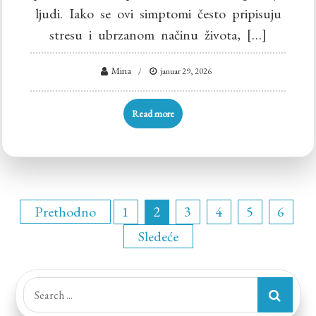
ljudi. Iako se ovi simptomi često pripisuju
stresu i ubrzanom načinu života, […]
Mina
januar 29, 2026
Read more
Paginacija
Prethodno
1
2
3
4
5
6
Sledeće
članaka
Search
for: