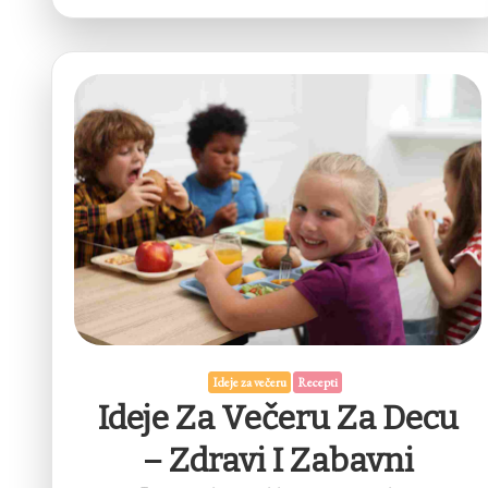
Ideje za večeru
Recepti
Ideje Za Večeru Za Decu
– Zdravi I Zabavni