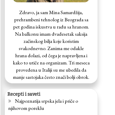
Zdravo, ja sam Mina Samardžija,
prehrambeni tehnolog iz Beograda sa
pet godina iskustva u radu sa hranom.
Na balkonu imam dvadesetak saksija
začinskog bilja koje koristim
svakodnevno. Zanima me odakle
hrana dolazi, od čega je napravljena i
kako to utiče na organizam. Tri meseca
provedena u Italiji su me ubedila da
manje sastojaka često znači bolji obrok.
Recepti i saveti
Najpoznatija srpska jela i priče o
njihovom poreklu