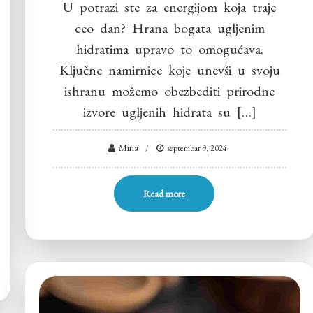
U potrazi ste za energijom koja traje
ceo dan? Hrana bogata ugljenim
hidratima upravo to omogućava.
Ključne namirnice koje unevši u svoju
ishranu možemo obezbediti prirodne
izvore ugljenih hidrata su […]
Mina
septembar 9, 2024
Read more