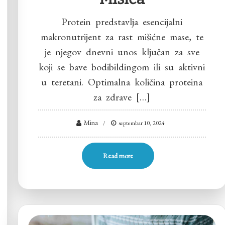
Protein predstavlja esencijalni
makronutrijent za rast mišićne mase, te
je njegov dnevni unos ključan za sve
koji se bave bodibildingom ili su aktivni
u teretani. Optimalna količina proteina
za zdrave […]
Mina
septembar 10, 2024
Read more