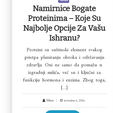
Ishrana
Namirnice Bogate
Proteinima – Koje Su
Najbolje Opcije Za Vašu
Ishranu?
Proteini su suštinski element svakog
pristpa planiranju obroka i održavanju
zdravlja. Oni ne samo da pomažu u
izgradnji mišića, već su i ključni za
funkciju hormona i enzima. Zbog toga,
[…]
Mina
novembar 6, 2024