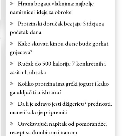
Hrana bogata vlaknima: najbolje
namirnice i ideje za obroke
Proteinski doručak bez jaja: 5 ideja za
početak dana
Kako skuvati kinou da ne bude gorka i
gnjecava?
Ručak do 500 kalorija: 7 konkretnih i
zasitnih obroka
Koliko proteina ima grčki jogurt i kako
ga uključiti u ishranu?
Da li je zdravo jesti džigericu? prednosti,
mane i kako je pripremiti
Osvežavajući napitak od pomorandže,
recept sa đumbirom i nanom