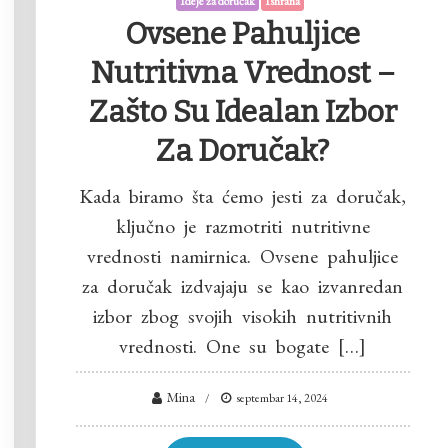
Ideje za doručak
Ishrana
Ovsene Pahuljice
Nutritivna Vrednost –
Zašto Su Idealan Izbor
Za Doručak?
Kada biramo šta ćemo jesti za doručak,
ključno je razmotriti nutritivne
vrednosti namirnica. Ovsene pahuljice
za doručak izdvajaju se kao izvanredan
izbor zbog svojih visokih nutritivnih
vrednosti. One su bogate […]
Mina
septembar 14, 2024