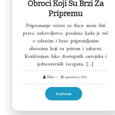
Obroci Koji Su Brzi Za
Pripremu
Pripremanje večere za decu može biti
pravo zadovoljstvo, posebno kada je reč
o zdravim i brzo pripremljenim
obrocima koji su pritom i zabavni.
Korišćenjem lako dostupnih sastojaka i
jednostavnih recepata, […]
Mina
septembar 8, 2024
Read more