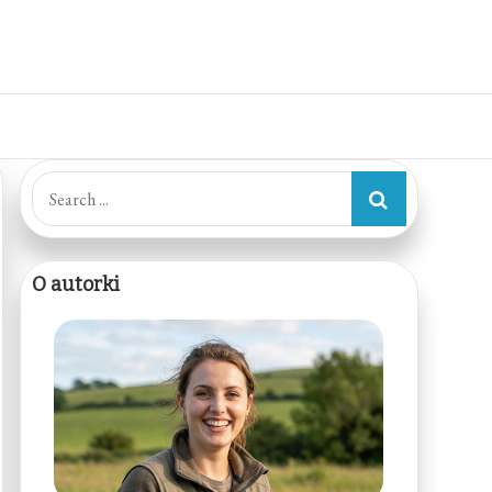
Search
for:
O autorki