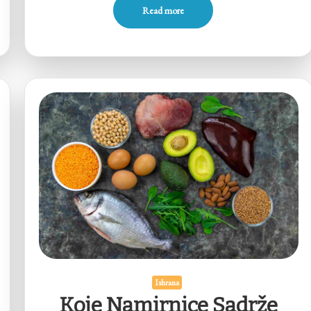
Read more
Ishrana
Koje Namirnice Sadrže