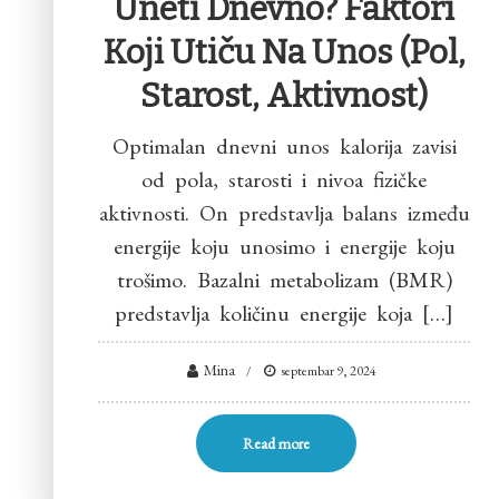
Uneti Dnevno? Faktori
Koji Utiču Na Unos (pol,
Starost, Aktivnost)
Optimalan dnevni unos kalorija zavisi
od pola, starosti i nivoa fizičke
aktivnosti. On predstavlja balans između
energije koju unosimo i energije koju
trošimo. Bazalni metabolizam (BMR)
predstavlja količinu energije koja […]
Mina
septembar 9, 2024
Read more