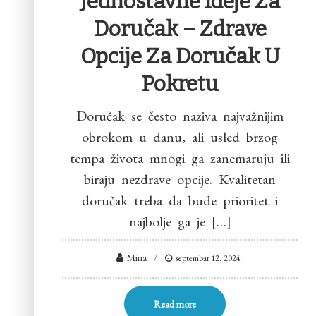
Jednostavne Ideje Za
Doručak – Zdrave
Opcije Za Doručak U
Pokretu
Doručak se često naziva najvažnijim
obrokom u danu, ali usled brzog
tempa života mnogi ga zanemaruju ili
biraju nezdrave opcije. Kvalitetan
doručak treba da bude prioritet i
najbolje ga je […]
Mina
septembar 12, 2024
Read more