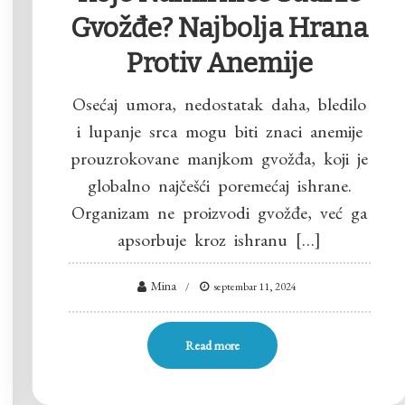
Gvožđe? Najbolja Hrana
Protiv Anemije
Osećaj umora, nedostatak daha, bledilo
i lupanje srca mogu biti znaci anemije
prouzrokovane manjkom gvožđa, koji je
globalno najčešći poremećaj ishrane.
Organizam ne proizvodi gvožđe, već ga
apsorbuje kroz ishranu […]
Mina
septembar 11, 2024
Read more