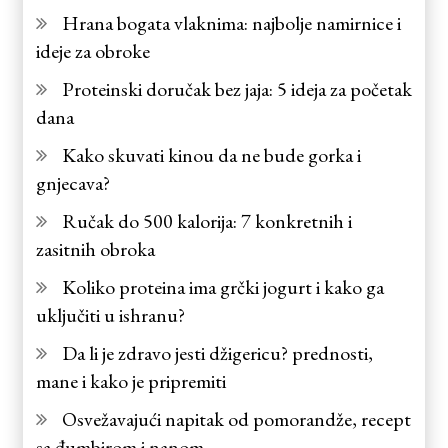
Hrana bogata vlaknima: najbolje namirnice i
ideje za obroke
Proteinski doručak bez jaja: 5 ideja za početak
dana
Kako skuvati kinou da ne bude gorka i
gnjecava?
Ručak do 500 kalorija: 7 konkretnih i
zasitnih obroka
Koliko proteina ima grčki jogurt i kako ga
uključiti u ishranu?
Da li je zdravo jesti džigericu? prednosti,
mane i kako je pripremiti
Osvežavajući napitak od pomorandže, recept
sa đumbirom i nanom