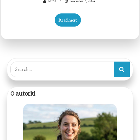
Mina
novembar 7, 2024
Read more
Search
for:
O autorki