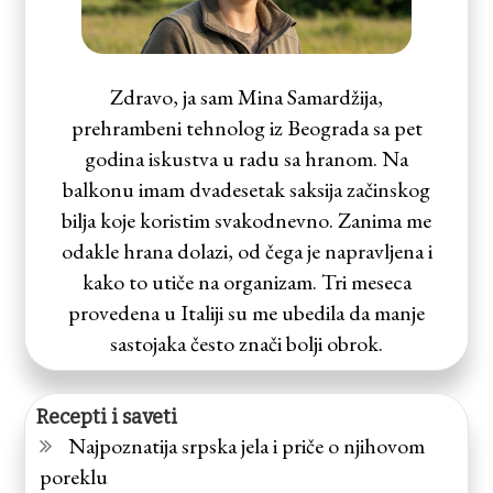
Zdravo, ja sam Mina Samardžija,
prehrambeni tehnolog iz Beograda sa pet
godina iskustva u radu sa hranom. Na
balkonu imam dvadesetak saksija začinskog
bilja koje koristim svakodnevno. Zanima me
odakle hrana dolazi, od čega je napravljena i
kako to utiče na organizam. Tri meseca
provedena u Italiji su me ubedila da manje
sastojaka često znači bolji obrok.
Recepti i saveti
Najpoznatija srpska jela i priče o njihovom
poreklu