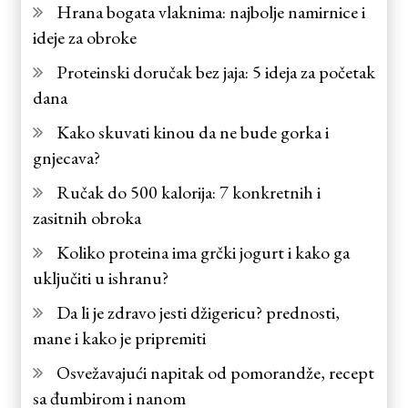
Hrana bogata vlaknima: najbolje namirnice i
ideje za obroke
Proteinski doručak bez jaja: 5 ideja za početak
dana
Kako skuvati kinou da ne bude gorka i
gnjecava?
Ručak do 500 kalorija: 7 konkretnih i
zasitnih obroka
Koliko proteina ima grčki jogurt i kako ga
uključiti u ishranu?
Da li je zdravo jesti džigericu? prednosti,
mane i kako je pripremiti
Osvežavajući napitak od pomorandže, recept
sa đumbirom i nanom