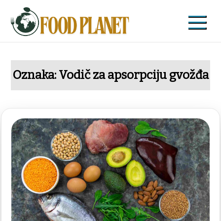
Skip
to
content
Food Planet
Zdravi recepti i saveti
Oznaka:
Vodič za apsorpciju gvožđa