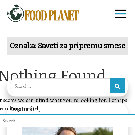
Skip
to
content
Food Planet
Zdravi recepti i saveti
Oznaka:
Saveti za pripremu smese
Nothing Found
Search
for:
It seems we can’t find what you’re looking for. Perhaps
searching can help.
O autorki
Search
or: