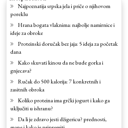
Najpoznatija srpska jela i priče o njihovom
poreklu
Hrana bogata vlaknima: najbolje namirnice i
ideje za obroke
Proteinski doručak bez jaja: 5 ideja za početak
dana
Kako skuvati kinou da ne bude gorka i
gnjecava?
Ručak do 500 kalorija: 7 konkretnih i
zasitnih obroka
Koliko proteina ima grčki jogurt i kako ga
uključiti u ishranu?
Da li je zdravo jesti džigericu? prednosti,
mane i kako je pripremiti