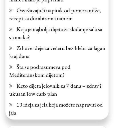
Osvežavajući napitak od pomorandže,
recept sa đumbirom i nanom
Koja je najbolja dijeta za skidanje sala sa
stomaka?
Zdrave ideje za večeru bez hleba za lagan
kraj dana
Šta se podrazumeva pod
Mediteranskom dijetom?
Keto dijeta jelovnik za 7 dana – zdrav i
ukusan low carb plan
10 ideja za jela koja možete napraviti od
jaja