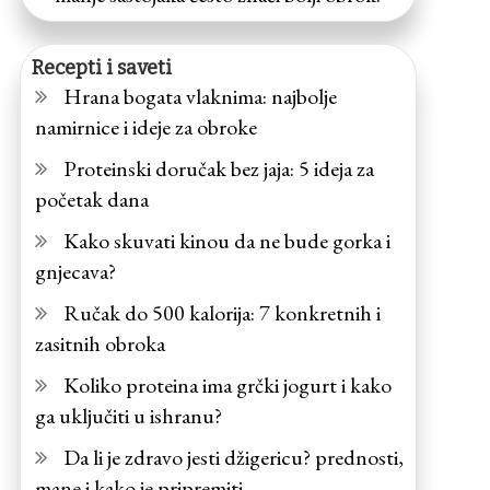
Recepti i saveti
Hrana bogata vlaknima: najbolje
namirnice i ideje za obroke
Proteinski doručak bez jaja: 5 ideja za
početak dana
Kako skuvati kinou da ne bude gorka i
gnjecava?
Ručak do 500 kalorija: 7 konkretnih i
zasitnih obroka
Koliko proteina ima grčki jogurt i kako
ga uključiti u ishranu?
Da li je zdravo jesti džigericu? prednosti,
mane i kako je pripremiti