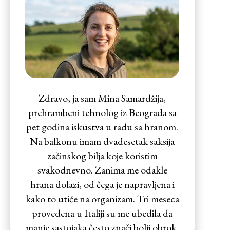
Zdravo, ja sam Mina Samardžija,
prehrambeni tehnolog iz Beograda sa
pet godina iskustva u radu sa hranom.
Na balkonu imam dvadesetak saksija
začinskog bilja koje koristim
svakodnevno. Zanima me odakle
hrana dolazi, od čega je napravljena i
kako to utiče na organizam. Tri meseca
provedena u Italiji su me ubedila da
manje sastojaka često znači bolji obrok.