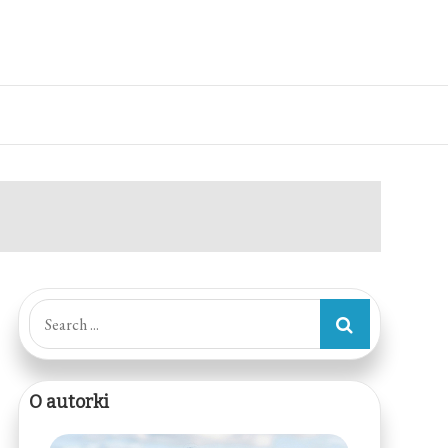
Search
for:
O autorki