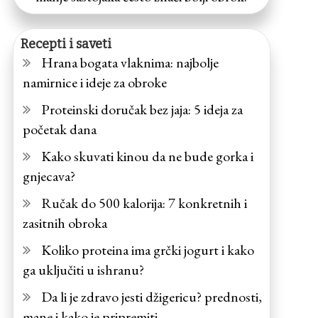
Recepti i saveti
Hrana bogata vlaknima: najbolje
namirnice i ideje za obroke
Proteinski doručak bez jaja: 5 ideja za
početak dana
Kako skuvati kinou da ne bude gorka i
gnjecava?
Ručak do 500 kalorija: 7 konkretnih i
zasitnih obroka
Koliko proteina ima grčki jogurt i kako
ga uključiti u ishranu?
Da li je zdravo jesti džigericu? prednosti,
mane i kako je pripremiti