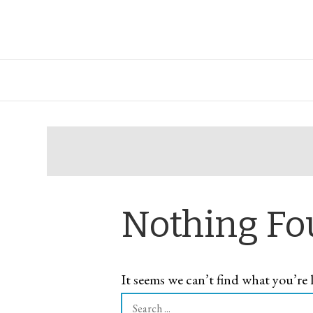
Skip
to
content
Food Planet
Zdravi recepti i saveti
Nothing F
It seems we can’t find what you’re 
Search