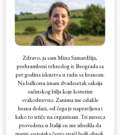
Zdravo, ja sam Mina Samardžija,
prehrambeni tehnolog iz Beograda sa
pet godina iskustva u radu sa hranom.
Na balkonu imam dvadesetak saksija
začinskog bilja koje koristim
svakodnevno. Zanima me odakle
hrana dolazi, od čega je napravljena i
kako to utiče na organizam. Tri meseca
provedena u Italiji su me ubedila da
manje sastojaka često znači bolji obrok.