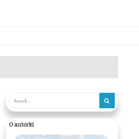
Search
for:
O autorki