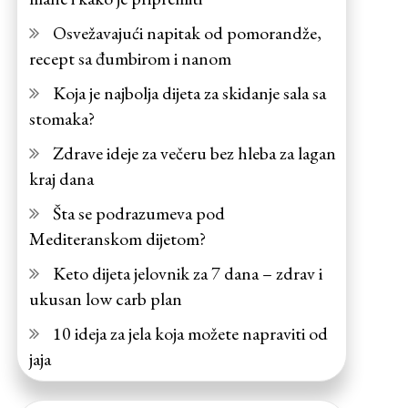
Osvežavajući napitak od pomorandže,
recept sa đumbirom i nanom
Koja je najbolja dijeta za skidanje sala sa
stomaka?
Zdrave ideje za večeru bez hleba za lagan
kraj dana
Šta se podrazumeva pod
Mediteranskom dijetom?
Keto dijeta jelovnik za 7 dana – zdrav i
ukusan low carb plan
10 ideja za jela koja možete napraviti od
jaja