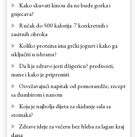
Kako skuvati kinou da ne bude gorka i
gnjecava?
Ručak do 500 kalorija: 7 konkretnih i
zasitnih obroka
Koliko proteina ima grčki jogurt i kako ga
uključiti u ishranu?
Da li je zdravo jesti džigericu? prednosti,
mane i kako je pripremiti
Osvežavajući napitak od pomorandže, recept
sa đumbirom i nanom
Koja je najbolja dijeta za skidanje sala sa
stomaka?
Zdrave ideje za večeru bez hleba za lagan kraj
dana