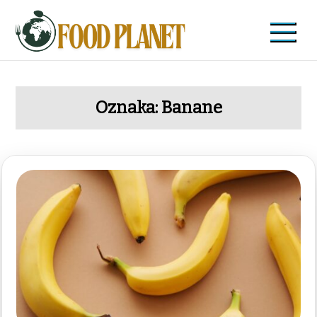
Skip
to
content
Food Planet
Zdravi recepti i saveti
Oznaka:
Banane