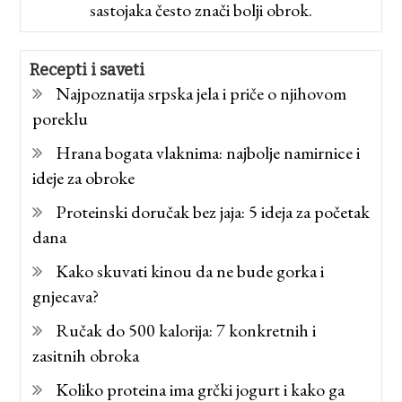
sastojaka često znači bolji obrok.
Recepti i saveti
Najpoznatija srpska jela i priče o njihovom
poreklu
Hrana bogata vlaknima: najbolje namirnice i
ideje za obroke
Proteinski doručak bez jaja: 5 ideja za početak
dana
Kako skuvati kinou da ne bude gorka i
gnjecava?
Ručak do 500 kalorija: 7 konkretnih i
zasitnih obroka
Koliko proteina ima grčki jogurt i kako ga