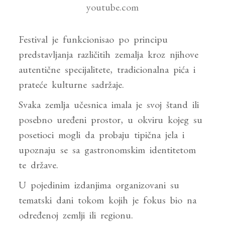
youtube.com
Festival je funkcionisao po principu
predstavljanja različitih zemalja kroz njihove
autentične specijalitete, tradicionalna pića i
prateće kulturne sadržaje.
Svaka zemlja učesnica imala je svoj štand ili
posebno uređeni prostor, u okviru kojeg su
posetioci mogli da probaju tipična jela i
upoznaju se sa gastronomskim identitetom
te države.
U pojedinim izdanjima organizovani su
tematski dani tokom kojih je fokus bio na
određenoj zemlji ili regionu.