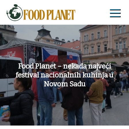
Skip
to
content
Food Planet
Zdravi recepti i saveti
Food Planet – nekada najveći
festival nacionalnih kuhinja u
Novom Sadu