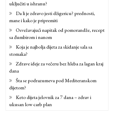
uključiti u ishranu?
Da li je zdravo jesti džigericu? prednosti,
mane i kako je pripremiti
Osvežavajući napitak od pomorandže, recept
sa đumbirom i nanom
Koja je najbolja dijeta za skidanje sala sa
stomaka?
Zdrave ideje za večeru bez hleba za lagan kraj
dana
Šta se podrazumeva pod Mediteranskom
dijetom?
Keto dijeta jelovnik za 7 dana – zdrav i
ukusan low carb plan